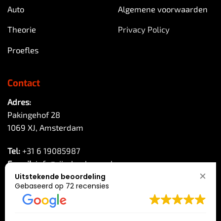
Auto
Algemene voorwaarden
Theorie
Privacy Policy
Proefles
Contact
Adres:
Pakingehof 28
1069 XJ, Amsterdam
Tel:
+31 6 19085987
E-mail:
info@rijschoolreco.nl
Uitstekende beoordeling
Gebaseerd op
72 recensies
KVK:
68256310
Bel ons direct